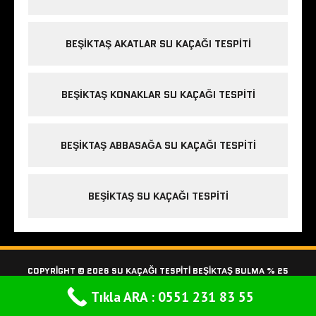
BEŞIKTAŞ AKATLAR SU KAÇAĞI TESPITI
BEŞIKTAŞ KONAKLAR SU KAÇAĞI TESPITI
BEŞIKTAŞ ABBASAĞA SU KAÇAĞI TESPITI
BEŞIKTAŞ SU KAÇAĞI TESPITI
COPYRIGHT © 2026 SU KAÇAĞI TESPITI BEŞIKTAŞ BULMA % 25
İNDİRİMLİ
Tıkla ARA : 0551 231 83 55
MH SQUARED LITE BY
MH THEMES